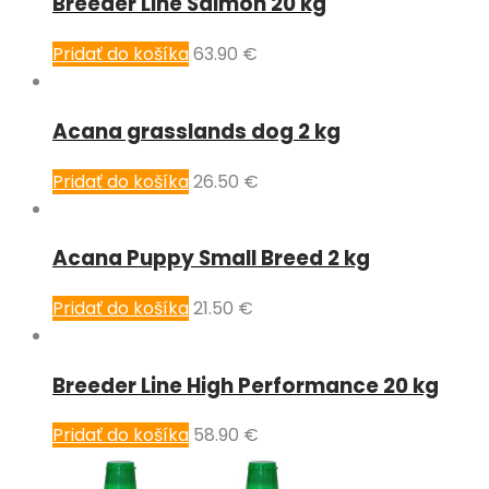
Breeder Line Salmon 20 kg
Pridať do košíka
63.90
€
Acana grasslands dog 2 kg
Pridať do košíka
26.50
€
Acana Puppy Small Breed 2 kg
Pridať do košíka
21.50
€
Breeder Line High Performance 20 kg
Pridať do košíka
58.90
€