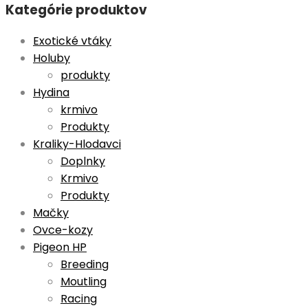
Kategórie produktov
Exotické vtáky
Holuby
produkty
Hydina
krmivo
Produkty
Kraliky-Hlodavci
Doplnky
Krmivo
Produkty
Mačky
Ovce-kozy
Pigeon HP
Breeding
Moutling
Racing