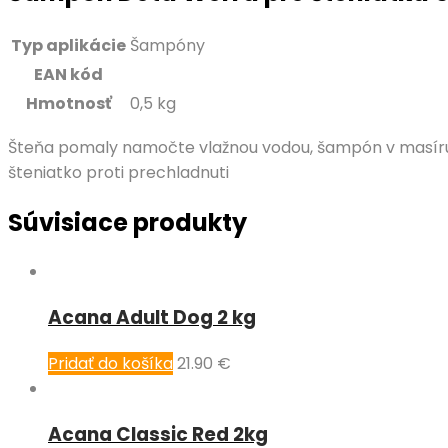
Typ aplikácie
Šampóny
EAN kód
Hmotnosť
0,5 kg
Šteňa pomaly namočte vlažnou vodou, šampón v masírujt
šteniatko proti prechladnuti
Súvisiace produkty
Acana Adult Dog 2 kg
Pridať do košíka
21.90
€
Acana Classic Red 2kg