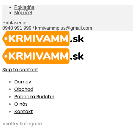
Pokladňa
Môj účet
Prihlásenie
0940 991 999 / krmivammplus@gmail.com
Skip to content
Domov
Obchod
Pobočka Budatín
O nás
Kontakt
Všetky kategórie