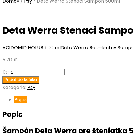
Domov
/
Psy
/
Deta Werra Stenaci Sampon 500ml
Deta Werra Stenaci Samp
ACIDOMID HOLUB 500 ml
Deta Werra Repelentny Sampo
5.70
€
Ks:
Pridať do košíka
Kategórie:
Psy
Popis
Popis
Šampón Deta Werra pre šteniatka 