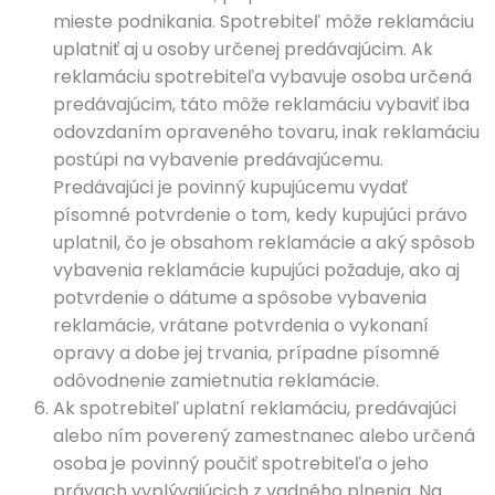
mieste podnikania. Spotrebiteľ môže reklamáciu
uplatniť aj u osoby určenej predávajúcim. Ak
reklamáciu spotrebiteľa vybavuje osoba určená
predávajúcim, táto môže reklamáciu vybaviť iba
odovzdaním opraveného tovaru, inak reklamáciu
postúpi na vybavenie predávajúcemu.
Predávajúci je povinný kupujúcemu vydať
písomné potvrdenie o tom, kedy kupujúci právo
uplatnil, čo je obsahom reklamácie a aký spôsob
vybavenia reklamácie kupujúci požaduje, ako aj
potvrdenie o dátume a spôsobe vybavenia
reklamácie, vrátane potvrdenia o vykonaní
opravy a dobe jej trvania, prípadne písomné
odôvodnenie zamietnutia reklamácie.
Ak spotrebiteľ uplatní reklamáciu, predávajúci
alebo ním poverený zamestnanec alebo určená
osoba je povinný poučiť spotrebiteľa o jeho
právach vyplývajúcich z vadného plnenia. Na