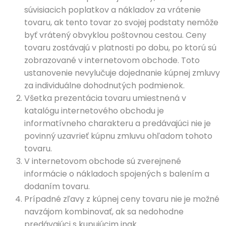
súvisiacich poplatkov a nákladov za vrátenie
tovaru, ak tento tovar zo svojej podstaty nemôže
byť vrátený obvyklou poštovnou cestou. Ceny
tovaru zostávajú v platnosti po dobu, po ktorú sú
zobrazované v internetovom obchode. Toto
ustanovenie nevylučuje dojednanie kúpnej zmluvy
za individuálne dohodnutých podmienok.
Všetka prezentácia tovaru umiestnená v
katalógu internetového obchodu je
informatívneho charakteru a predávajúci nie je
povinný uzavrieť kúpnu zmluvu ohľadom tohoto
tovaru.
V internetovom obchode sú zverejnené
informácie o nákladoch spojených s balením a
dodaním tovaru.
Prípadné zľavy z kúpnej ceny tovaru nie je možné
navzájom kombinovať, ak sa nedohodne
predávajúci s kupujúcim inak.