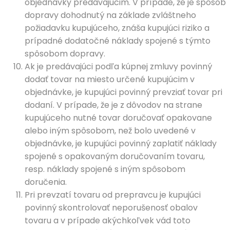
objednávky predávajúcim. V prípade, že je spôsob
dopravy dohodnutý na základe zvláštneho
požiadavku kupujúceho, znáša kupujúci riziko a
prípadné dodatočné náklady spojené s týmto
spôsobom dopravy.
Ak je predávajúci podľa kúpnej zmluvy povinný
dodať tovar na miesto určené kupujúcim v
objednávke, je kupujúci povinný prevziať tovar pri
dodaní. V prípade, že je z dôvodov na strane
kupujúceho nutné tovar doručovať opakovane
alebo iným spôsobom, než bolo uvedené v
objednávke, je kupujúci povinný zaplatiť náklady
spojené s opakovaným doručovaním tovaru,
resp. náklady spojené s iným spôsobom
doručenia.
Pri prevzatí tovaru od prepravcu je kupujúci
povinný skontrolovať neporušenosť obalov
tovaru a v prípade akýchkoľvek vád toto