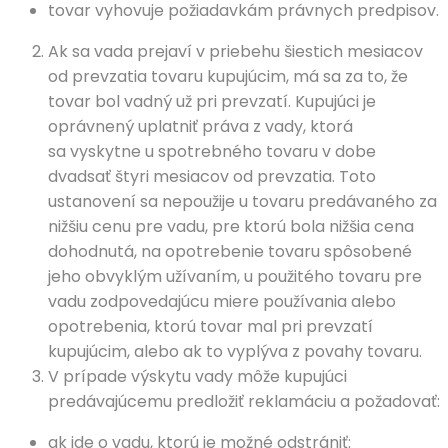
tovar vyhovuje požiadavkám právnych predpisov.
Ak sa vada prejaví v priebehu šiestich mesiacov
od prevzatia tovaru kupujúcim, má sa za to, že
tovar bol vadný už pri prevzatí. Kupujúci je
oprávnený uplatniť práva z vady, ktorá
sa vyskytne u spotrebného tovaru v dobe
dvadsať štyri mesiacov od prevzatia. Toto
ustanovení sa nepoužije u tovaru predávaného za
nižšiu cenu pre vadu, pre ktorú bola nižšia cena
dohodnutá, na opotrebenie tovaru spôsobené
jeho obvyklým užívaním, u použitého tovaru pre
vadu zodpovedajúcu miere používania alebo
opotrebenia, ktorú tovar mal pri prevzatí
kupujúcim, alebo ak to vyplýva z povahy tovaru.
V prípade výskytu vady môže kupujúci
predávajúcemu predložiť reklamáciu a požadovať:
ak ide o vadu, ktorú je možné odstrániť: