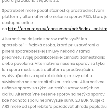
podľa §12 Zákona 391/2015 Z.z.
Spotrebiteľ môže podať sťažnosť aj prostredníctvom
platformy alternatívneho riešenia sporov RSO, ktorá je
dostupná online
na
http://ec.europa.eu/consumers/odr/index_en.htm
.
Alternatívne riešenie sporov môže využiť len
spotrebiteľ – fyzická osoba, ktorá pri uzatváraní a
plnení spotrebiteľskej zmluvy nekoná v rámci
predmetu svojej podnikateľskej činnosti, zamestnania
alebo povolania. Alternatívne riešenie sporov sa týka
len sporu medzi spotrebiteľom a predávajúcim,
vyplývajúceho zo spotrebiteľskej zmluvy alebo
súvisiaceho so spotrebiteľskou zmluvou. Alternatívne
riešenie sporov sa týka len zmlúv uzatvorených na
diaľku. Alternatívne riešenie sporov sa netýka sporov,
kde hodnota sporu neprevyšuje sumu 20 EUR. Subjekt
ARS môže od spotrebiteľa požadovať úhradu poplatku