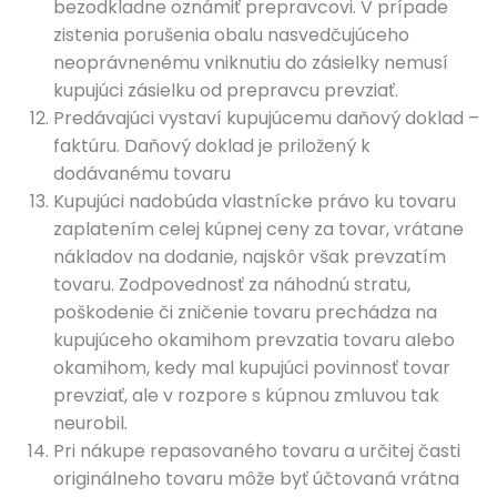
bezodkladne oznámiť prepravcovi. V prípade
zistenia porušenia obalu nasvedčujúceho
neoprávnenému vniknutiu do zásielky nemusí
kupujúci zásielku od prepravcu prevziať.
Predávajúci vystaví kupujúcemu daňový doklad –
faktúru. Daňový doklad je priložený k
dodávanému tovaru
Kupujúci nadobúda vlastnícke právo ku tovaru
zaplatením celej kúpnej ceny za tovar, vrátane
nákladov na dodanie, najskôr však prevzatím
tovaru. Zodpovednosť za náhodnú stratu,
poškodenie či zničenie tovaru prechádza na
kupujúceho okamihom prevzatia tovaru alebo
okamihom, kedy mal kupujúci povinnosť tovar
prevziať, ale v rozpore s kúpnou zmluvou tak
neurobil.
Pri nákupe repasovaného tovaru a určitej časti
originálneho tovaru môže byť účtovaná vrátna