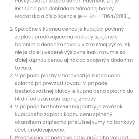
Poskytovateľ služieb Barion Payment Zrt je
inštitúcia pod dohľadom Národnej banky
Maďarska a číslo licencie je H-EN-I-1064/2013. „
Spoločne s kúpnou cenou je kupujúci povinný
zaplatiť predávajúcemu náklady spojené s
balením a dodaním tovaru v zmluvnej výške. Ak
nie je ďalej uvedené výslovne inak, rozumie sa
ďalej kúpnou cenou aj náklad spojený s dodaním
tovaru.
V prípade platby v hotovosti je kúpna cena
splatná pri prevzatí tovaru. V prípade
bezhotovostnej platby je kúpna cena splatná do
14 dní od uzavretia kúpnej zmluvy
V prípade bezhotovostnej platby je záväzok
kupujúceho zaplatiť kúpnu cenu splnený
okamihom pripísania príslušnej sumy na bankový
účet predávajúceho.
Predávajúci nepožaduje od kupujúceho vopred