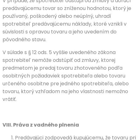
V prípade, že spotrebiteľ odstúpi od zmluvy a doručí
predávajúcemu tovar so zníženou hodnotou, ktorý je
používaný, poškodený alebo neúplný, uhradí
spotrebiteľ predávajúcemu náklady, ktoré vznikli v
súvislosti s opravou tovaru a jeho uvedením do
pôvodného stavu.
V súlade s § 12 ods. 5 vyššie uvedeného zákona
spotrebiteľ nemôže odstúpiť od zmluvy, ktorej
predmetom je predaj tovaru zhotoveného podľa
osobitných požiadaviek spotrebiteľa alebo tovaru
určeného osobitne pre jedného spotrebiteľa, alebo
tovaru, ktorý vzhľadom na jeho vlastnosti nemožno
vrátiť.
VIII.
Práva z vadného plnenia
Predávajúci zodpovedá kupujúcemu, že tovaru pri