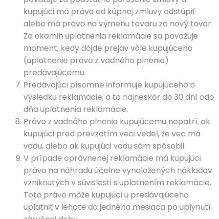
kupujúci má právo od kúpnej zmluvy odstúpiť
alebo má právo na výmenu tovaru za nový tovar.
Za okamih uplatnenia reklamácie sa považuje
moment, kedy dôjde prejav vôle kupujúceho
(uplatnenie práva z vadného plnenia)
predávajúcemu.
Predávajúci písomne informuje kupujúceho o
výsledku reklamácie, a to najneskôr do 30 dní odo
dňa uplatnenia reklamácie.
Právo z vadného plnenia kupujúcemu nepatrí, ak
kupujúci pred prevzatím veci vedel, že vec má
vadu, alebo ak kupujúci vadu sám spôsobil.
V prípade oprávnenej reklamácie má kupujúci
právo na náhradu účelne vynaložených nákladov
vzniknutých v súvislosti s uplatnením reklamácie.
Toto právo môže kupujúci u predávajúceho
uplatniť v lehote do jedného mesiaca po uplynutí