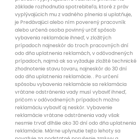
základe rozhodnutia spotrebiteľa, ktoré z práv
vyplývajúcich mu z vadného plnenia si uplatňuje,
je Predávajúci alebo ním poverený pracovník
alebo určená osoba povinný určiť spôsob
vybavenia reklamácie ihneď, v zložitých
prípadoch najneskôr do troch pracovných dní
odo dňa uplatnenia reklamách, v odôvodnených
prípadoch, najmä ak sa vyžaduje zložité technické
zhodnotenie stavu tovaru, najneskôr do 30 dní
odo dňa uplatnenia reklamácie. . Po určení
spôsobu vybavenia reklamácie sa reklamácia
vrátane odstránenia vady musí vybaviť ihneď,
pričom v odôvodnených prípadoch možno
reklamáciu vybaviť aj neskôr. Vybavenie
reklamácie vrátane odstránenia vady však
nesmie trvať dlhšie ako 30 dní odo dňa uplatnenia
reklamácie. Márne uplynutie tejto lehoty sa
považuje za podstatné porušenie zmluvy a