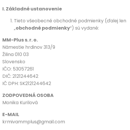
I. Základné ustanovenie
Tieto všeobecné obchodné podmienky (ďalej len
„
obchodné podmienky
“) sú vydané:
MM-Plus s. r. o.
Námestie hrdinov 313/9
Žilina 010 03
Slovensko
IČO: 53057261
DIČ: 2121244642
IČ DPH: SK2121244642
ZODPOVEDNÁ OSOBA
Monika Kurilová
E-MAIL
krmivammplus@gmail.com