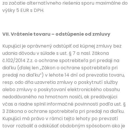
za začatie alternatívneho riešenia sporu maximálne do
výšky 5 EUR s DPH.
VII. Vrátenie tovaru – odstúpenie od zmluvy
Kupujúci je oprávnený odstúpiť od kúpnej zmluvy bez
udania dôvodu v súlade s ust. § 7 a nasl. Zákona
č.102/2014 Z.z. o ochrane spotrebiteľa pri predaji na
diaľku (ďalej len „Zákon o ochrane spotrebiteľa pri
predaji na diaľku“) v lehote 14 dní od prevzatia tovaru,
resp. odo dňa uzavretia zmluvy o poskytnutí služby
alebo zmluvy o poskytovaní elektronického obsahu
nedodávaného na hmotnom nosiči, ak predávajúci
včas a riadne splnil informačné povinnosti podľa ust. §
3 Zákona o ochrane spotrebiteľa pri predaji na diaľku.
Kupujúci má právo v rámci tejto lehoty po prevzatí
tovar rozbaliť a odskúšať obdobným spôsobom ako je