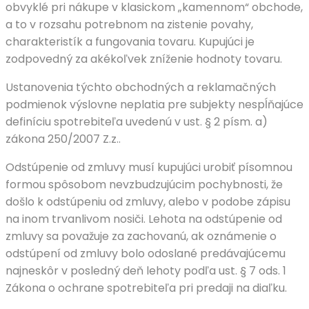
obvyklé pri nákupe v klasickom „kamennom“ obchode,
a to v rozsahu potrebnom na zistenie povahy,
charakteristík a fungovania tovaru. Kupujúci je
zodpovedný za akékoľvek zníženie hodnoty tovaru.
Ustanovenia týchto obchodných a reklamačných
podmienok výslovne neplatia pre subjekty nespĺňajúce
definíciu spotrebiteľa uvedenú v ust. § 2 písm. a)
zákona 250/2007 Z.z..
Odstúpenie od zmluvy musí kupujúci urobiť písomnou
formou spôsobom nevzbudzujúcim pochybnosti, že
došlo k odstúpeniu od zmluvy, alebo v podobe zápisu
na inom trvanlivom nosiči. Lehota na odstúpenie od
zmluvy sa považuje za zachovanú, ak oznámenie o
odstúpení od zmluvy bolo odoslané predávajúcemu
najneskôr v posledný deň lehoty podľa ust. § 7 ods. 1
Zákona o ochrane spotrebiteľa pri predaji na diaľku.