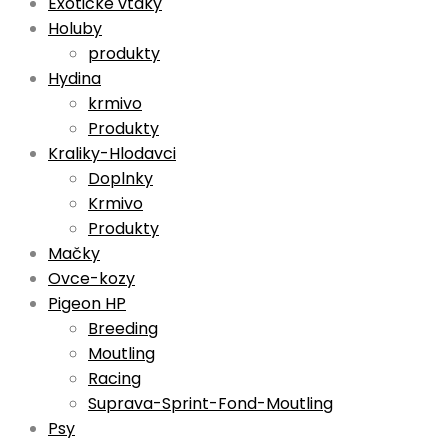
Exotické vtáky
Holuby
produkty
Hydina
krmivo
Produkty
Kraliky-Hlodavci
Doplnky
Krmivo
Produkty
Mačky
Ovce-kozy
Pigeon HP
Breeding
Moutling
Racing
Suprava-Sprint-Fond-Moutling
Psy