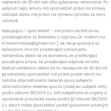
najneskôr do 30 dní odo dňa uplatnenia reklamácie. Po
uplynutí tejto lehoty má spotrebiteľ právo od zmluvy
odstúpiť alebo má právo na výmenu výrobku za nový
výrobok.
Nakupujúci – spotrebiteľ – má právo obrátiť sa na
predávajúceho so žiadosťou o nápravu (e-mailom na
krmivammplus@gmail.com ), ak nie je spokojný so
spôsobom, ktorým predávajúci vybavil jeho
reklamáciu alebo ak sa domnieva, že predávajúci
porušil jeho práva. Ak predávajúci odpovie na túto
žiadosť zamietavo alebo na ňu neodpovie do 30 dní od
jej odoslania, spotrebiteľ má právo podať návrh na
začatie alternatívneho riešenia sporu subjektu
alternatívneho riešenia sporov (ďalej len subjekt ARS)
podľa zákona 391/2015 Z.z. ARS subjektami sú orgány a
oprávnené právnické osoby podľa §3 zákona 391/2015
Z.z. Návrh môže spotrebiteľ podať spôsobom určeným