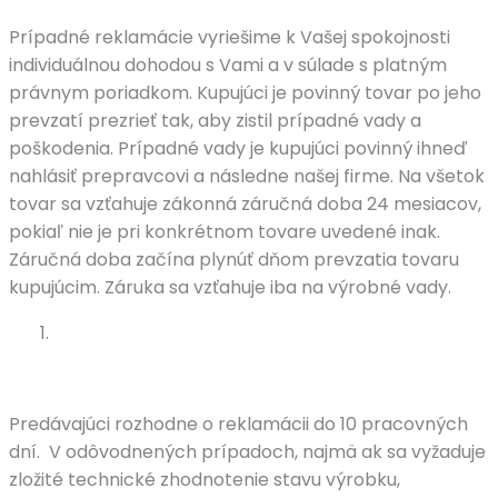
Prípadné reklamácie vyriešime k Vašej spokojnosti
individuálnou dohodou s Vami a v súlade s platným
právnym poriadkom. Kupujúci je povinný tovar po jeho
prevzatí prezrieť tak, aby zistil prípadné vady a
poškodenia. Prípadné vady je kupujúci povinný ihneď
nahlásiť prepravcovi a následne našej firme. Na všetok
tovar sa vzťahuje zákonná záručná doba 24 mesiacov,
pokiaľ nie je pri konkrétnom tovare uvedené inak.
Záručná doba začína plynúť dňom prevzatia tovaru
kupujúcim. Záruka sa vzťahuje iba na výrobné vady.
Predávajúci rozhodne o reklamácii do 10 pracovných
dní. V odôvodnených prípadoch, najmä ak sa vyžaduje
zložité technické zhodnotenie stavu výrobku,