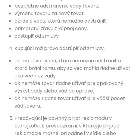
bezplatné odstránenie vady tovaru,
výmenu tovaru za nový tovar,
ak ide o vadu, ktorú nemožno odstrániť:
primeranú zľavu z kúpnej ceny,
odstúpiť od zmluvy.
Kupujúci má právo odstúpiť od zmluvy,
ak má tovar vadu, ktorú nemožno odstrániť a
ktorá bráni tomu, aby sa vec mohla riadne užívať
ako vec bez vady,
ak nemôže tovar riadne užívať pre opakovaný
výskyt vady alebo vád po oprave,
ak nemôže riadne tovar užívať pre väčší počet
vád tovaru.
Predávajúci je povinný prijať reklamáciu v
ktorejkoľvek prevádzkarni, v ktorej je prijatie
reklamácie možné, prípadne i v sídle alebo