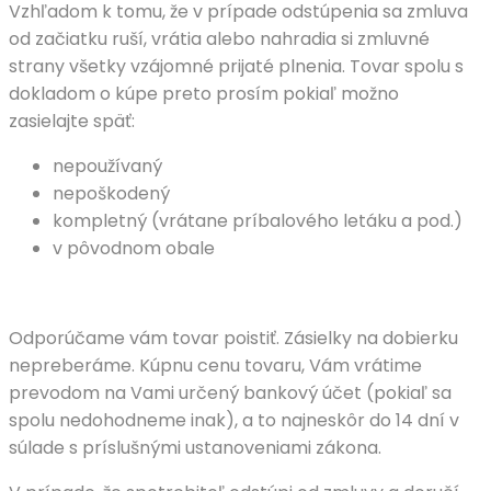
Vzhľadom k tomu, že v prípade odstúpenia sa zmluva
od začiatku ruší, vrátia alebo nahradia si zmluvné
strany všetky vzájomné prijaté plnenia. Tovar spolu s
dokladom o kúpe preto prosím pokiaľ možno
zasielajte späť:
nepoužívaný
nepoškodený
kompletný (vrátane príbalového letáku a pod.)
v pôvodnom obale
Odporúčame vám tovar poistiť. Zásielky na dobierku
nepreberáme. Kúpnu cenu tovaru, Vám vrátime
prevodom na Vami určený bankový účet (pokiaľ sa
spolu nedohodneme inak), a to najneskôr do 14 dní v
súlade s príslušnými ustanoveniami zákona.