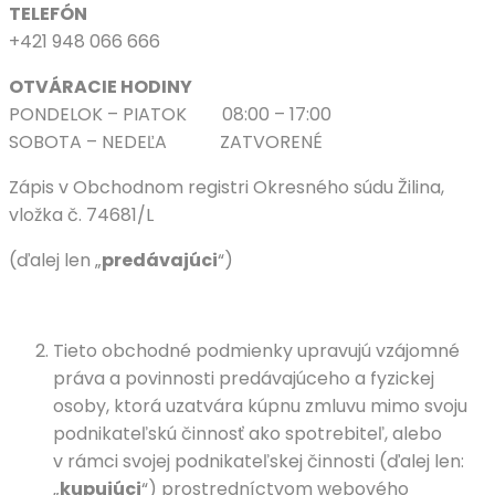
TELEFÓN
+421 948 066 666
OTVÁRACIE HODINY
PONDELOK – PIATOK 08:00 – 17:00
SOBOTA – NEDEĽA ZATVORENÉ
Zápis v Obchodnom registri Okresného súdu Žilina,
vložka č. 74681/L
(ďalej len „
predávajúci
“)
Tieto obchodné podmienky upravujú vzájomné
práva a povinnosti predávajúceho a fyzickej
osoby, ktorá uzatvára kúpnu zmluvu mimo svoju
podnikateľskú činnosť ako spotrebiteľ, alebo
v rámci svojej podnikateľskej činnosti (ďalej len:
„
kupujúci
“) prostredníctvom webového