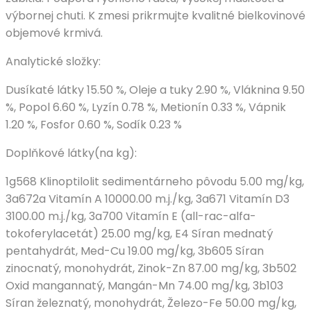
výbornej chuti. K zmesi prikrmujte kvalitné bielkovinové
objemové krmivá.
Analytické složky:
Dusíkaté látky 15.50 %, Oleje a tuky 2.90 %, Vláknina 9.50
%, Popol 6.60 %, Lyzín 0.78 %, Metionín 0.33 %, Vápnik
1.20 %, Fosfor 0.60 %, Sodík 0.23 %
Doplňkové látky(na kg):
1g568 Klinoptilolit sedimentárneho pôvodu 5.00 mg/kg,
3a672a Vitamín A 10000.00 m.j./kg, 3a671 Vitamín D3
3100.00 m.j./kg, 3a700 Vitamín E (all-rac-alfa-
tokoferylacetát) 25.00 mg/kg, E4 Síran mednatý
pentahydrát, Med-Cu 19.00 mg/kg, 3b605 Síran
zinocnatý, monohydrát, Zinok-Zn 87.00 mg/kg, 3b502
Oxid mangannatý, Mangán-Mn 74.00 mg/kg, 3b103
Síran železnatý, monohydrát, Železo-Fe 50.00 mg/kg,