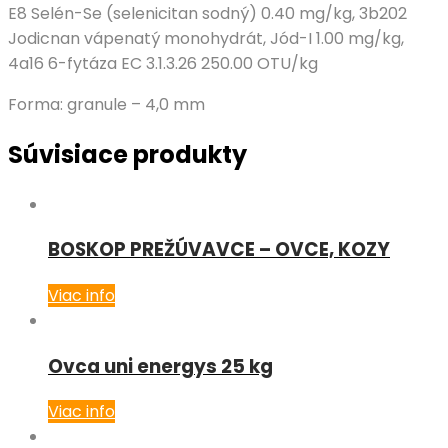
E8 Selén-Se (selenicitan sodný) 0.40 mg/kg, 3b202
Jodicnan vápenatý monohydrát, Jód-I 1.00 mg/kg,
4a16 6-fytáza EC 3.1.3.26 250.00 OTU/kg
Forma: granule – 4,0 mm
Súvisiace produkty
BOSKOP PREŽÚVAVCE – OVCE, KOZY
Viac info
Ovca uni energys 25 kg
Viac info