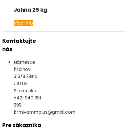
Jahna 25 kg
Viac info
Kontaktujte
nás
Námestie
hrdinov
313/9 Žilina
010 03
Slovensko
+421 940 991
999
krmivammplus@gmail.com
Pre zákazníka