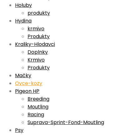
Holuby
produkty
Hydina
krmivo
Produkty
Kraliky-Hlodavci
Doplnky
Krmivo
Produkty
Mačky
Ovce-kozy
Pigeon HP
Breeding
Moutling
Racing
Suprava-Sprint-Fond-Moutling
Psy