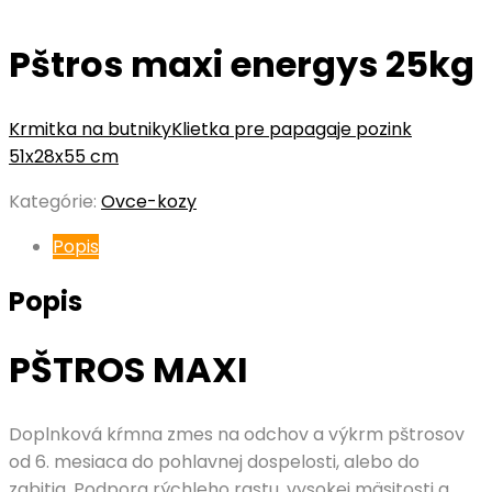
Pštros maxi energys 25kg
Krmitka na butniky
Klietka pre papagaje pozink
51x28x55 cm
Kategórie:
Ovce-kozy
Popis
Popis
PŠTROS MAXI
Doplnková kŕmna zmes na odchov a výkrm pštrosov
od 6. mesiaca do pohlavnej dospelosti, alebo do
zabitia. Podpora rýchleho rastu, vysokej mäsitosti a